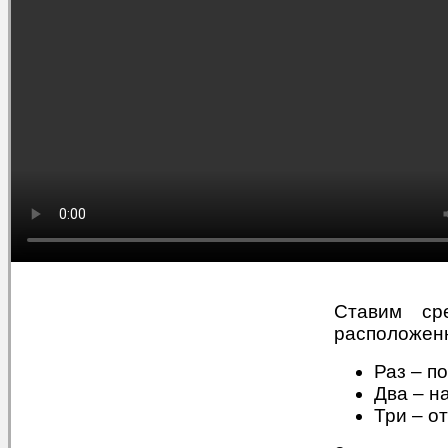
Ставим ср
расположенн
Раз – п
Два – н
Три – о