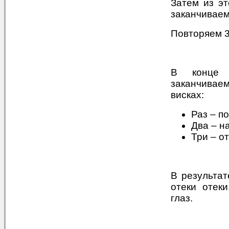
Затем из эт
заканчиваем
Повторяем 3
В конце 
заканчивае
висках:
Раз – п
Два – н
Три – о
В результат
отеки отек
глаз.