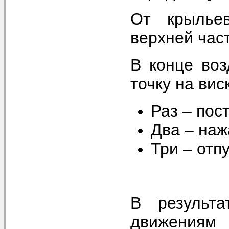
От крылье
верхней час
В конце воз
точку на вис
Раз – пос
Два – на
Три – отп
В результа
движения