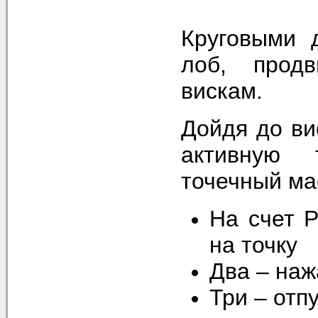
Круговыми 
лоб, прод
вискам.
Дойдя до ви
активную 
точечный ма
На счет 
на точку
Два – на
Три – отп