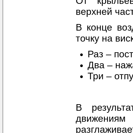
От крылье
верхней час
В конце воз
точку на вис
Раз – пос
Два – на
Три – отп
В результа
движения
разглажива