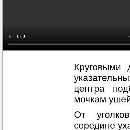
Круговыми 
указательны
центра под
мочкам уше
От уголко
середине ух