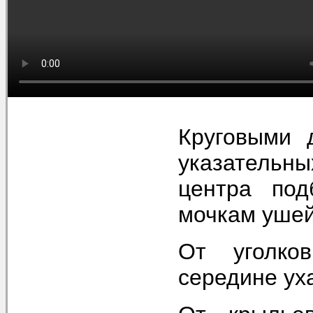
Круговыми 
указательны
центра под
мочкам уше
От уголко
середине ух